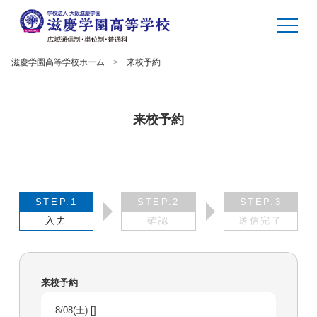
滋慶学園高等学校ホーム
来校予約
来校予約
STEP.1
STEP.2
STEP.3
入力
確認
送信完了
来校予約
8/08(土) []