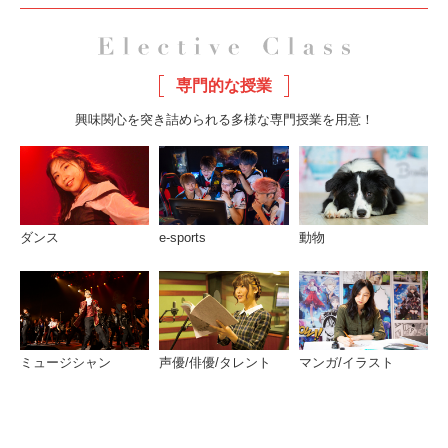
専門的な授業
興味関心を突き詰められる多様な専門授業を用意！
ダンス
e-sports
動物
ミュージシャン
声優/俳優/タレント
マンガ/イラスト