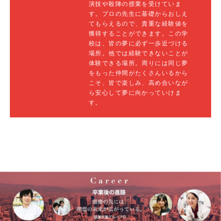
演技や殺陣の授業を受けていま
す。プロの先生に基礎からおしえ
てもらえるので、貴重な経験値を
獲得することができます。この学
校は、皆の夢に必ず一歩近づける
場所。他では経験できないことが
体験できる場所。周りには同じ夢
をもった仲間がたくさんいるから
こそ、皆で楽しみ、高め合いなが
ら安心して夢に向かっていけま
す。