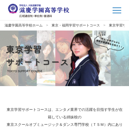
滋慶学園高等学校ホーム
東京・福岡学習サポートコース
東京学習サ
東京学習サポートコースは、エンタメ業界での活躍を目指す学生が在
籍している姉妹校の
東京スクールオブミュージック＆ダンス専門学校（ＴＳＭ）内にあり