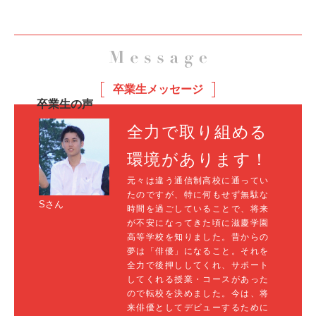
卒業生メッセージ
卒業生の声
全力で取り組める
環境があります！
元々は違う通信制高校に通ってい
たのですが、特に何もせず無駄な
Sさん
時間を過ごしていることで、将来
が不安になってきた頃に滋慶学園
高等学校を知りました。昔からの
夢は「俳優」になること。それを
全力で後押ししてくれ、サポート
してくれる授業・コースがあった
ので転校を決めました。今は、将
来俳優としてデビューするために