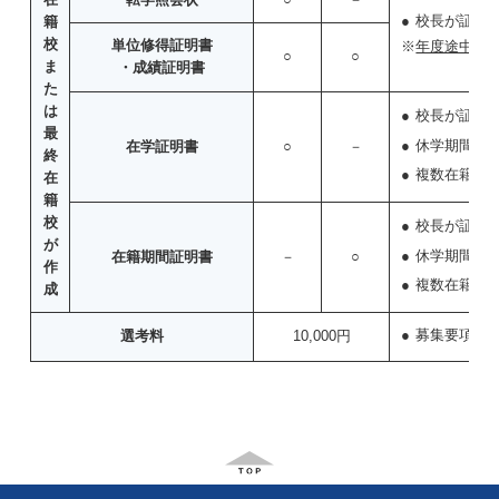
校長が証印
籍
校
単位修得証明書
※
年度途中の
○
○
ま
・成績証明書
た
は
校長が証印
最
休学期間が
在学証明書
○
－
終
複数在籍校
在
籍
校
校長が証印
が
休学期間が
在籍期間証明書
－
○
作
複数在籍校
成
募集要項冊
選考料
10,000円