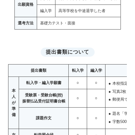
出願資格
編入学
高等学校を中途退学した者
選考方法
基礎力テスト・面接
提出書類について
提出書類
転入学
編入学
転入学・編入学願書
○
○
本校指定用
本
写真2枚（正
受験票・受験台帳(控)
人
○
○
郵便局で受
振替払込受付証明書台帳
が
準
題名「学校
備
課題作文
○
○
字数500字以
在
転学照会状
○
－