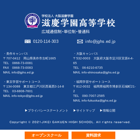
0120-114-303
info@jghs.ed.jp
・美作キャンパス
・大阪キャンパス
〒707-0412 岡山県美作市古町1665
〒532-0003 大阪府大阪市淀川区宮原4-4-
TEL 0868-73-0081
65
FAX 0868-73-0083
TEL 06-6210-6735
MAIL info@jghs.ed.jp
MAIL info-shinosaka@jghs.ed.jp
・東京学習サポートコース
・福岡学習サポートコース
〒134-0088 東京都江戸川区西葛西3-14-8
〒812-0032 福岡県福岡市博多区石城町21-
TEL 03-6808-7601
2
MAIL info-tokyo@jghs.ed.jp
TEL 090-7007-2585
MAIL info-fukuoka@jghs.ed.jp
▶︎プライバシーステートメント
▶︎サイトマップ
▶︎情報公開
オープンスクール
資料請求