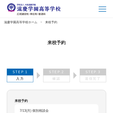
滋慶学園高等学校ホーム
来校予約
来校予約
STEP.1
STEP.2
STEP.3
入力
確認
送信完了
来校予約
7/13(月) 個別相談会