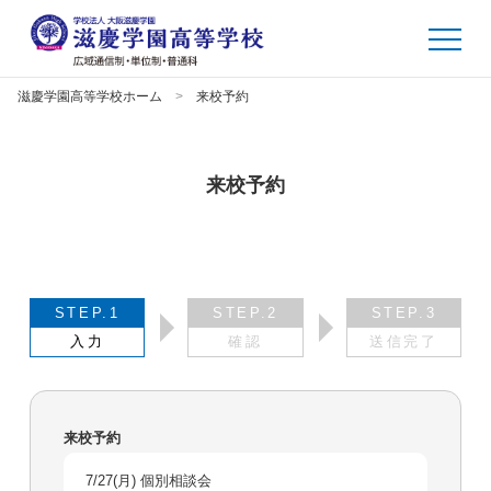
滋慶学園高等学校ホーム
来校予約
来校予約
STEP.1
STEP.2
STEP.3
入力
確認
送信完了
来校予約
7/27(月) 個別相談会