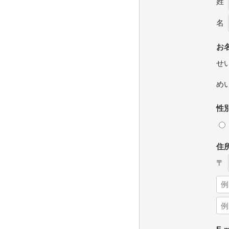
姓
名
お名
せ
め
性
住
〒