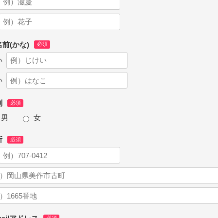
前(かな)
い
い
別
男
女
所