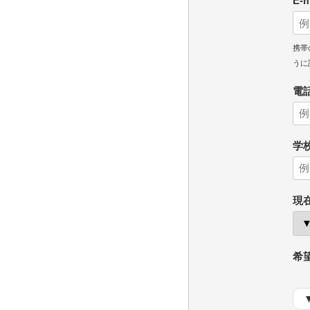
E-
携帯
うに
電
学
現
希