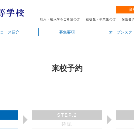
資
転入・編入学をご希望の方
在校生・卒業生の方
保護者
コース紹介
募集要項
オープンスク
来校予約
STEP.2
確認