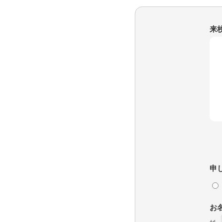
来
申
お名