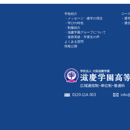
学校紹介
コー
メッセージ・建学の理念
通
学びの特色
通
制服紹介
滋慶学園グループについて
進路実績・卒業生の声
よくある質問
情報公開
0120-114-303
info