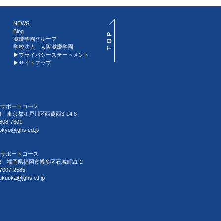
NEWS
Blog
滋慶学園グループ
学校法人 大阪滋慶学園
▶︎プライバシーステートメント
▶︎サイトマップ
習サポートコース
088 東京都江戸川区西葛西3-14-8
808-7601
tokyo@jghs.ed.jp
習サポートコース
032 福岡県福岡市博多区石城町21-2
7007-2585
fukuoka@jghs.ed.jp