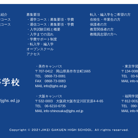
ス紹介
募集要項
転入・編入学をご希望の方
学コース
通学コース：募集要項・学費
在校生・卒業生の方
信コース
通信コース：募集要項・学費
保護者の方
入学試験日程と概要
教育関係者の方
入学までの流れ
教職員志望の方ヘ
学費サポート制度
転入学・編入学
オープンスクール
アクセス
・美作キャンパス
・東京学
〒707-0412 岡山県美作市古町1665
〒134-0
TEL 0868-73-0081
TEL 03-6
FAX 0868-73-0083
MAIL info-
MAIL info@jghs.ed.jp
・大阪キャンパス
・福岡学
@jghs.ed.jp
〒532-0003 大阪府大阪市淀川区宮原4-4-65
〒812-0
TEL 06-6210-6735
TEL 090-
MAIL info-shinosaka@jghs.ed.jp
MAIL info-