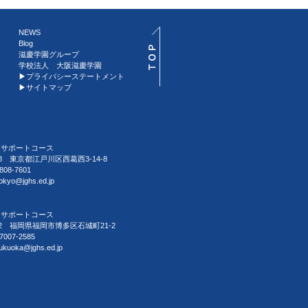
NEWS
Blog
滋慶学園グループ
学校法人 大阪滋慶学園
▶︎プライバシーステートメント
▶︎サイトマップ
習サポートコース
088 東京都江戸川区西葛西3-14-8
808-7601
tokyo@jghs.ed.jp
習サポートコース
032 福岡県福岡市博多区石城町21-2
7007-2585
fukuoka@jghs.ed.jp