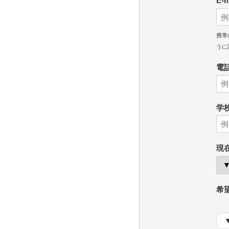
E-
携帯
うに
電
学
現
希