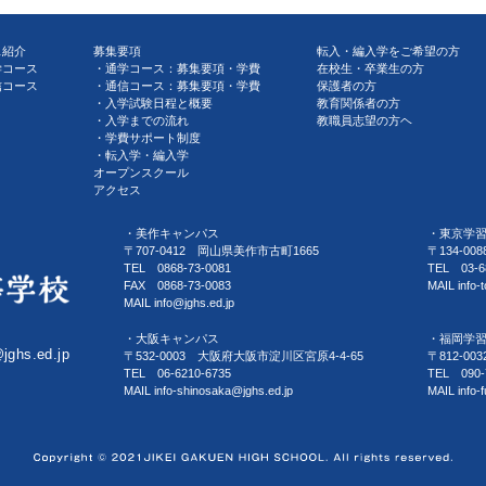
ス紹介
募集要項
転入・編入学をご希望の方
学コース
通学コース：募集要項・学費
在校生・卒業生の方
信コース
通信コース：募集要項・学費
保護者の方
入学試験日程と概要
教育関係者の方
入学までの流れ
教職員志望の方ヘ
学費サポート制度
転入学・編入学
オープンスクール
アクセス
・美作キャンパス
・東京学
〒707-0412 岡山県美作市古町1665
〒134-0
TEL 0868-73-0081
TEL 03-6
FAX 0868-73-0083
MAIL info-
MAIL info@jghs.ed.jp
・大阪キャンパス
・福岡学
@jghs.ed.jp
〒532-0003 大阪府大阪市淀川区宮原4-4-65
〒812-0
TEL 06-6210-6735
TEL 090-
MAIL info-shinosaka@jghs.ed.jp
MAIL info-