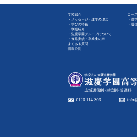
学校紹介
コー
メッセージ・建学の理念
通
学びの特色
通
制服紹介
滋慶学園グループについて
進路実績・卒業生の声
よくある質問
情報公開
0120-114-303
info