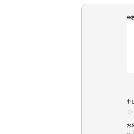
来
申
お名