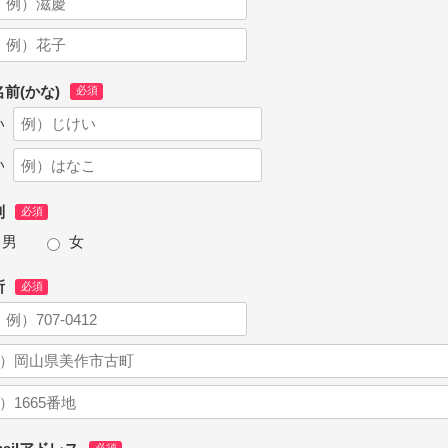
前(かな)
い
い
別
男
女
所