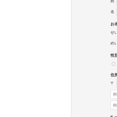
姓
名
お名
せ
め
性
住
〒