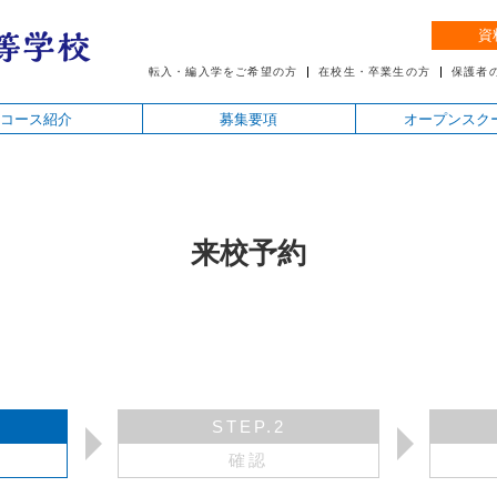
資
転入・編入学をご希望の方
在校生・卒業生の方
保護者
コース紹介
募集要項
オープンスク
来校予約
STEP.2
確認