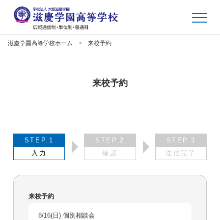
滋慶学園高等学校ホーム
来校予約
来校予約
STEP.1
STEP.2
STEP.3
入力
確認
送信完了
来校予約
8/16(日) 個別相談会