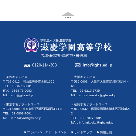
0120-114-303
info@jghs.ed.jp
・美作キャンパス
・大阪キャンパス
〒707-0412 岡山県美作市古町1665
〒532-0003 大阪府大阪市淀川区宮原4-4-
TEL 0868-73-0081
65
FAX 0868-73-0083
TEL 06-6210-6735
MAIL info@jghs.ed.jp
MAIL info-shinosaka@jghs.ed.jp
・東京学習サポートコース
・福岡学習サポートコース
〒134-0088 東京都江戸川区西葛西3-14-8
〒812-0032 福岡県福岡市博多区石城町21-
TEL 03-6808-7601
2
MAIL info-tokyo@jghs.ed.jp
TEL 090-7007-2585
MAIL info-fukuoka@jghs.ed.jp
▶︎プライバシーステートメント
▶︎サイトマップ
▶︎情報公開