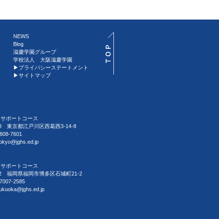
NEWS
Blog
滋慶学園グループ
学校法人 大阪滋慶学園
▶︎プライバシーステートメント
▶︎サイトマップ
習サポートコース
088 東京都江戸川区西葛西3-14-8
808-7601
tokyo@jghs.ed.jp
習サポートコース
032 福岡県福岡市博多区石城町21-2
7007-2585
fukuoka@jghs.ed.jp