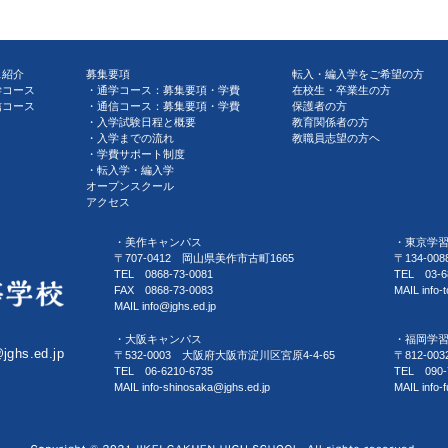
ス紹介
募集要項
転入・編入学をご希望の方
学コース
通学コース：募集要項・学費
在校生・卒業生の方
信コース
通信コース：募集要項・学費
保護者の方
入学試験日程と概要
教育関係者の方
入学までの流れ
教職員志望の方ヘ
学費サポート制度
転入学・編入学
オープンスクール
アクセス
・美作キャンパス
・東京学
〒707-0412 岡山県美作市古町1665
〒134-0
TEL 0868-73-0081
TEL 03-6
FAX 0868-73-0083
MAIL info-
MAIL info@jghs.ed.jp
・大阪キャンパス
・福岡学
@jghs.ed.jp
〒532-0003 大阪府大阪市淀川区宮原4-4-65
〒812-0
TEL 06-6210-6735
TEL 090-
MAIL info-shinosaka@jghs.ed.jp
MAIL info-