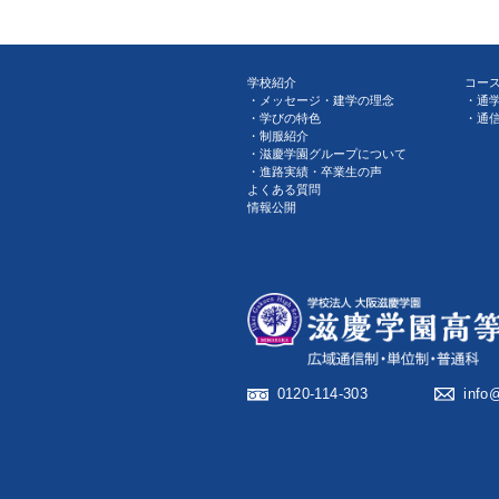
学校紹介
コー
メッセージ・建学の理念
通
学びの特色
通
制服紹介
滋慶学園グループについて
進路実績・卒業生の声
よくある質問
情報公開
0120-114-303
info