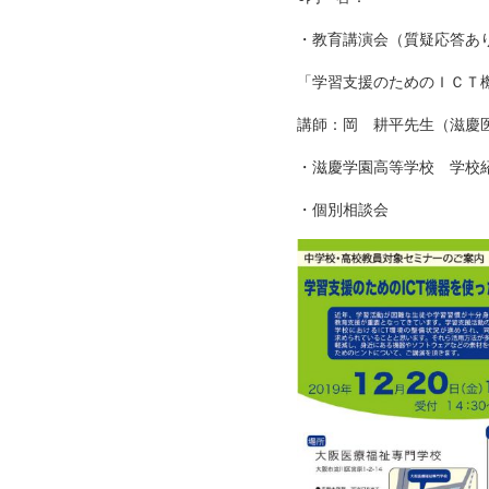
・教育講演会（質疑応答あ
「学習支援のためのＩＣＴ
講師：岡 耕平先生（滋慶
・滋慶学園高等学校 学校
・個別相談会