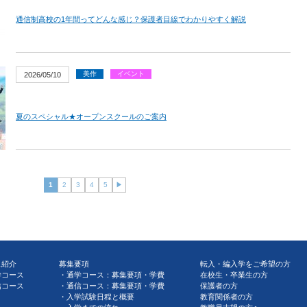
通信制高校の1年間ってどんな感じ？保護者目線でわかりやすく解説
美作
イベント
2026/05/10
夏のスペシャル★オープンスクールのご案内
1
2
3
4
5
▶︎
ス紹介
募集要項
転入・編入学をご希望の方
学コース
通学コース：募集要項・学費
在校生・卒業生の方
信コース
通信コース：募集要項・学費
保護者の方
入学試験日程と概要
教育関係者の方