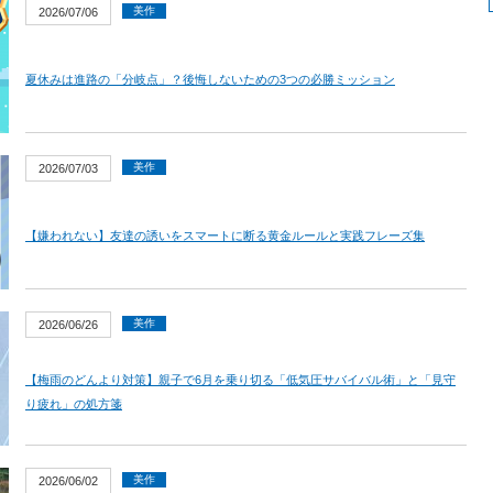
美作
2026/07/06
夏休みは進路の「分岐点」？後悔しないための3つの必勝ミッション
美作
2026/07/03
【嫌われない】友達の誘いをスマートに断る黄金ルールと実践フレーズ集
美作
2026/06/26
【梅雨のどんより対策】親子で6月を乗り切る「低気圧サバイバル術」と「見守
り疲れ」の処方箋
美作
2026/06/02