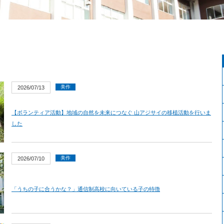
美作
2026/07/13
【ボランティア活動】地域の自然を未来につなぐ 山アジサイの移植活動を行いま
した
美作
2026/07/10
「うちの子に合うかな？」通信制高校に向いている子の特徴