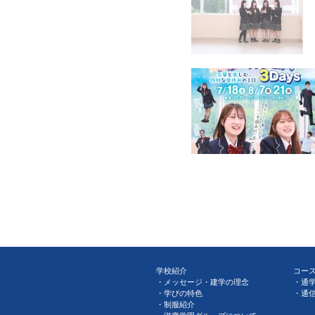
学校紹介
コー
メッセージ・建学の理念
通
学びの特色
通
制服紹介