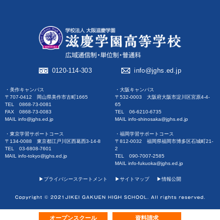
0120-114-303
info@jghs.ed.jp
・美作キャンパス
・大阪キャンパス
〒707-0412 岡山県美作市古町1665
〒532-0003 大阪府大阪市淀川区宮原4-4-
TEL 0868-73-0081
65
FAX 0868-73-0083
TEL 06-6210-6735
MAIL info@jghs.ed.jp
MAIL info-shinosaka@jghs.ed.jp
・東京学習サポートコース
・福岡学習サポートコース
〒134-0088 東京都江戸川区西葛西3-14-8
〒812-0032 福岡県福岡市博多区石城町21-
TEL 03-6808-7601
2
MAIL info-tokyo@jghs.ed.jp
TEL 090-7007-2585
MAIL info-fukuoka@jghs.ed.jp
▶︎プライバシーステートメント
▶︎サイトマップ
▶︎情報公開
オープンスクール
資料請求