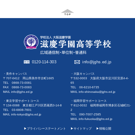
0120-114-303
info@jghs.ed.jp
・美作キャンパス
・大阪キャンパス
〒707-0412 岡山県美作市古町1665
〒532-0003 大阪府大阪市淀川区宮原4-4-
TEL 0868-73-0081
65
FAX 0868-73-0083
TEL 06-6210-6735
MAIL info@jghs.ed.jp
MAIL info-shinosaka@jghs.ed.jp
・東京学習サポートコース
・福岡学習サポートコース
〒134-0088 東京都江戸川区西葛西3-14-8
〒812-0032 福岡県福岡市博多区石城町21-
TEL 03-6808-7601
2
MAIL info-tokyo@jghs.ed.jp
TEL 090-7007-2585
MAIL info-fukuoka@jghs.ed.jp
▶︎プライバシーステートメント
▶︎サイトマップ
▶︎情報公開