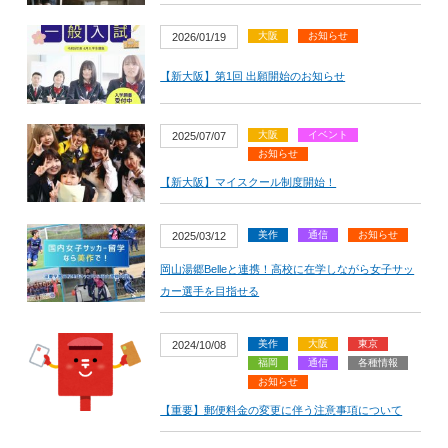
大阪
お知らせ
2026/01/19
【新大阪】第1回 出願開始のお知らせ
大阪
イベント
2025/07/07
お知らせ
【新大阪】マイスクール制度開始！
美作
通信
お知らせ
2025/03/12
岡山湯郷Belleと連携！高校に在学しながら女子サッ
カー選手を目指せる
美作
大阪
東京
2024/10/08
福岡
通信
各種情報
お知らせ
【重要】郵便料金の変更に伴う注意事項について