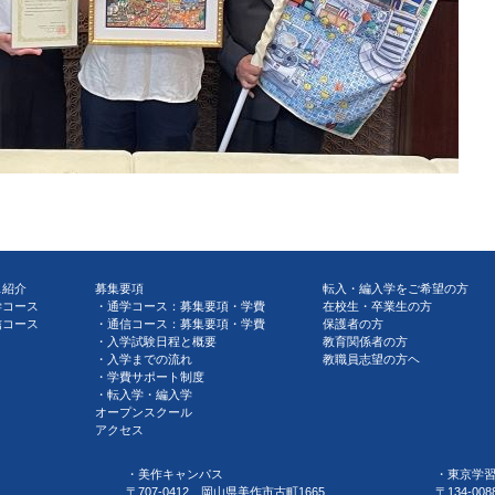
ス紹介
募集要項
転入・編入学をご希望の方
学コース
通学コース：募集要項・学費
在校生・卒業生の方
信コース
通信コース：募集要項・学費
保護者の方
入学試験日程と概要
教育関係者の方
入学までの流れ
教職員志望の方ヘ
学費サポート制度
転入学・編入学
オープンスクール
アクセス
・美作キャンパス
・東京学
〒707-0412 岡山県美作市古町1665
〒134-0