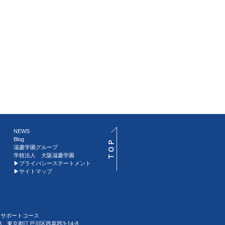
NEWS
Blog
滋慶学園グループ
学校法人 大阪滋慶学園
▶︎プライバシーステートメント
▶︎サイトマップ
習サポートコース
088 東京都江戸川区西葛西3-14-8