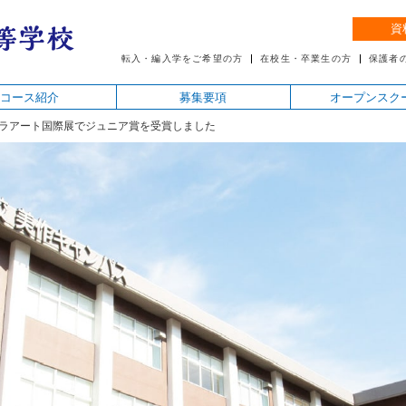
資
転入・編入学をご希望の方
在校生・卒業生の方
保護者
コース紹介
募集要項
オープンスク
ラアート国際展でジュニア賞を受賞しました