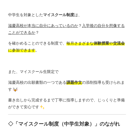
中学生を対象とした
マイスクール制度
は、
滋慶高校が本当に自分にあっているのか
？
入学後の自分を想像する
ことができるか
？
を確かめることのできる制度で、
毎月さまざまな
体験授業
や
交流会
に参加できます
。
また、マイスクール生限定で
滋慶高校の出願書類の一つである
課題作文
の添削指導も受けられま
す
書き出しから完成するまで丁寧に指導しますので、じっくりと準備
ができて安心です
◇「マイスクール制度（中学生対象）」のながれ