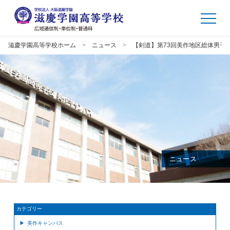
滋慶学園高等学校ホーム
ニュース
【剣道】第73回美作地区総体男子
ニュース
カテゴリー
美作キャンパス