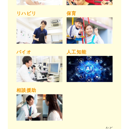
リハビリ
保育
バイオ
人工知能
相談援助
など