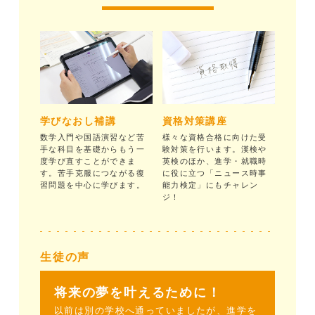
学びなおし補講
資格対策講座
数学入門や国語演習など苦
様々な資格合格に向けた受
手な科目を基礎からもう一
験対策を行います。漢検や
度学び直すことができま
英検のほか、進学・就職時
す。苦手克服につながる復
に役に立つ「ニュース時事
習問題を中心に学びます。
能力検定」にもチャレン
ジ！
生徒の声
将来の夢を叶えるために！
以前は別の学校へ通っていましたが、進学を