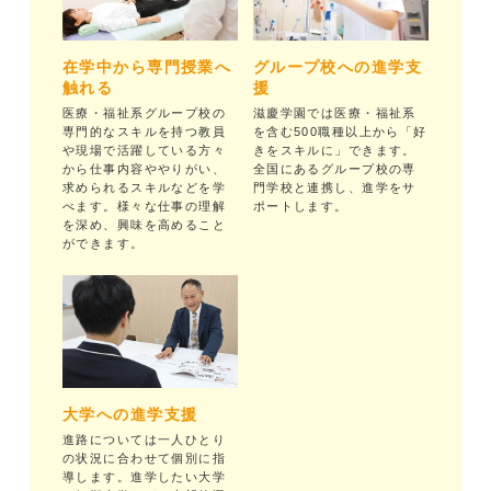
在学中から専門授業へ
グループ校への進学支
触れる
援
医療・福祉系グループ校の
滋慶学園では医療・福祉系
専門的なスキルを持つ教員
を含む500職種以上から「好
や現場で活躍している方々
きをスキルに」できます。
から仕事内容ややりがい、
全国にあるグループ校の専
求められるスキルなどを学
門学校と連携し、進学をサ
べます。様々な仕事の理解
ポートします。
を深め、興味を高めること
ができます。
大学への進学支援
進路については一人ひとり
の状況に合わせて個別に指
導します。進学したい大学