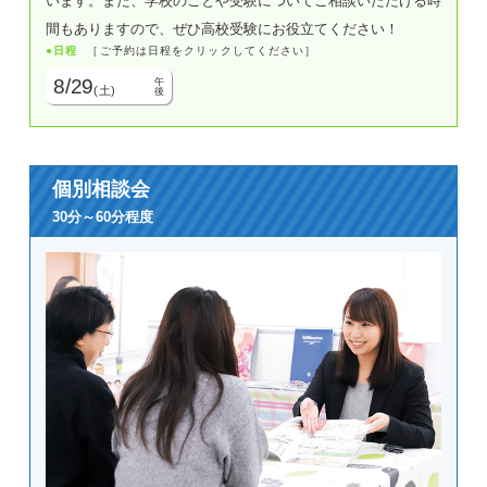
います。また、学校のことや受験についてご相談いただける時
31
月
間もありますので、ぜひ高校受験にお役立てください！
個別相談会
日程
［ご予約は日程をクリックしてください］
8/29
午
(土)
後
個別相談会
30分～60分程度