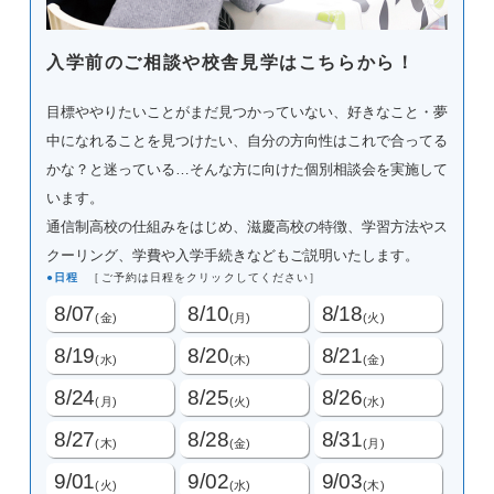
入学前のご相談や校舎見学はこちらから！
目標ややりたいことがまだ見つかっていない、好きなこと・夢
中になれることを見つけたい、自分の方向性はこれで合ってる
かな？と迷っている…そんな方に向けた個別相談会を実施して
います。
通信制高校の仕組みをはじめ、滋慶高校の特徴、学習方法やス
クーリング、学費や入学手続きなどもご説明いたします。
日程
［ご予約は日程をクリックしてください］
8/07
8/10
8/18
(金)
(月)
(火)
8/19
8/20
8/21
(水)
(木)
(金)
8/24
8/25
8/26
(月)
(火)
(水)
8/27
8/28
8/31
(木)
(金)
(月)
9/01
9/02
9/03
(火)
(水)
(木)