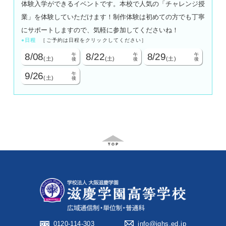
体験入学ができるイベントです。本校で人気の「チャレンジ授
業」を体験していただけます！制作体験は初めての方でも丁寧
にサポートしますので、気軽に参加してくださいね！
日程
［ご予約は日程をクリックしてください］
8/08
8/22
8/29
午
午
午
(土)
(土)
(土)
後
後
後
9/26
午
(土)
後
0120-114-303
info@jghs.ed.jp