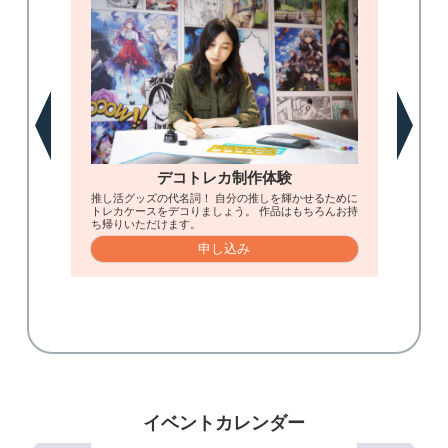
デコトレカ制作体験
推し活グッズの代名詞！ 自分の推しを輝かせるために
学費
トレカケースをデコりましょう。 作品はもちろんお持
てな
末を活
ち帰りいただけます。
て重
ットを
です
感して
申し込み
イベントカレンダー