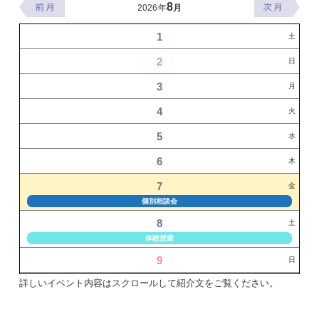
8
2026年
月
1
土
2
日
3
月
4
火
5
水
6
木
7
金
個別相談会
8
土
体験授業
9
日
詳しいイベント内容はスクロールして紹介文をご覧ください。
10
月
個別相談会