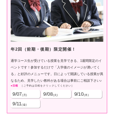
年2回（前期・後期）限定開催！
通学コース生が受けている授業を見学できる、1週間限定のイ
ベントです！参加するだけで「入学後のイメージが湧いてく
る」と好評のメニューです。日によって開講している授業が異
なるため、見学したい教科がある場合は事前にご相談下さい♪
日程
［ご予約は日程をクリックしてください］
9/07
9/08
9/10
(月)
(火)
(木)
9/11
(金)