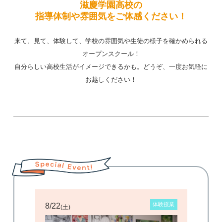
滋慶学園高校の
指導体制や雰囲気をご体感ください！
来て、見て、体験して、学校の雰囲気や生徒の様子を確かめられる
オープンスクール！
自分らしい高校生活がイメージできるかも。どうぞ、一度お気軽に
お越しください！
授業
体験授業
8/22
8/2
(土)