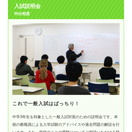
22
土
入試説明会
体験授業
90分程度
23
日
24
月
個別相談会
25
火
個別相談会
26
水
個別相談会
27
木
個別相談会
28
金
個別相談会
これで一般入試はばっちり！
29
土
入試説明会
中学3年生を対象とした一般入試対策のための説明会です。本
体験授業
校の教職員による入学試験のアドバイスや過去問題の解説を行
30
日