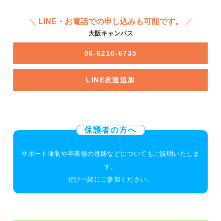
11
火
12
水
LINE・お電話での申し込みも可能です。
大阪キャンパス
13
木
06-6210-6735
14
金
15
土
LINE友達追加
16
日
17
月
18
火
保護者の方へ
個別相談会
19
水
サポート体制や卒業後の進路などについてもご説明いたしま
個別相談会
す。
20
木
ぜひ一緒にご参加ください。
個別相談会
21
金
個別相談会