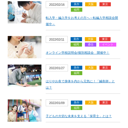
美作
大阪
東京
2022/02/16
福岡
転入学・編入学をお考えの方へ～転編入学相談会開
催中～
美作
大阪
東京
2022/02/11
福岡
通信
イベント
オンライン学校説明会/個別相談会 開催中！
美作
大阪
東京
2022/01/27
福岡
はりやお灸で身体を内から元気に！「鍼灸師」と
は？
美作
大阪
東京
2022/01/09
福岡
子どもの大切な未来を支える「保育士」とは？