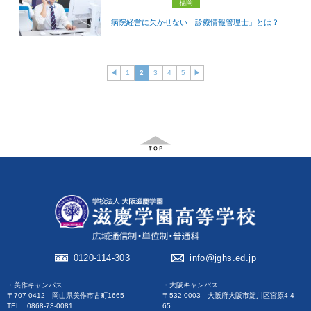
福岡
病院経営に欠かせない「診療情報管理士」とは？
◀︎
1
2
3
4
5
▶︎
0120-114-303
info@jghs.ed.jp
・美作キャンパス
・大阪キャンパス
〒707-0412 岡山県美作市古町1665
〒532-0003 大阪府大阪市淀川区宮原4-4-
TEL 0868-73-0081
65