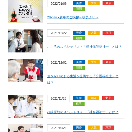
美作
大阪
東京
2022/01/06
福岡
2022年●新年のご挨拶～校長より～
美作
大阪
東京
2021/12/22
福岡
こころのスペシャリスト「精神保健福祉士」とは？
美作
大阪
東京
2021/12/02
福岡
生きがいのある生活を提供する「介護福祉士」と
は？
美作
大阪
東京
2021/11/28
福岡
相談援助のスペシャリスト「社会福祉士」とは？
美作
大阪
東京
2021/10/21