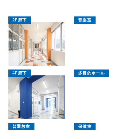
2F廊下
音楽室
4F廊下
多目的ホール
普通教室
保健室