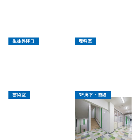
生徒昇降口
理科室
芸術室
3F廊下・階段