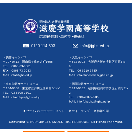
0120-114-303
info@jghs.ed.jp
・美作キャンパス
・大阪キャンパス
〒707-0412 岡山県美作市古町1665
〒532-0003 大阪府大阪市淀川区宮原4-4-
TEL 0868-73-0081
65
FAX 0868-73-0083
TEL 06-6210-6735
MAIL info@jghs.ed.jp
MAIL info-shinosaka@jghs.ed.jp
・東京学習サポートコース
・福岡学習サポートコース
〒134-0088 東京都江戸川区西葛西3-14-8
〒812-0032 福岡県福岡市博多区石城町21-
TEL 03-6808-7601
2
MAIL info-tokyo@jghs.ed.jp
TEL 090-7007-2585
MAIL info-fukuoka@jghs.ed.jp
▶︎プライバシーステートメント
▶︎サイトマップ
▶︎情報公開