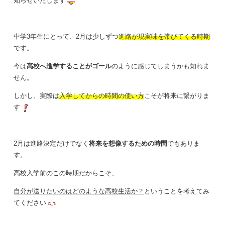
知らせいたします
中学3年生にとって、2月は少しずつ
進路が現実味を帯びてくる時期
です。
今は
高校へ進学することがゴール
のように感じてしまうかも知れま
せん。
しかし、実際は
入学してからの時間の使い方
こそが将来に繋がりま
す
2月は進路決定だけでなく
将来を想像するための時間
でもありま
す。
高校入学前のこの時期だからこそ、
自分が送りたいのはどのような高校生活か？
ということを考えてみ
てください