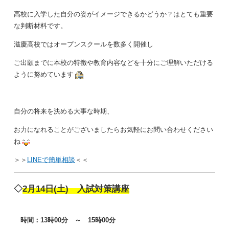
高校に入学した自分の姿がイメージできるかどうか？
はとても重要
な判断材料です。
滋慶高校ではオープンスクールを数多く開催し
ご出願までに本校の特徴や教育内容などを十分にご理解いただける
ように努めています
自分の将来を決める大事な時期、
お力になれることがございましたらお気軽にお問い合わせください
ね
＞＞
LINEで簡単相談
＜＜
◇
2月14日(土) 入試対策講座
時間：13時00分 ～ 15時00分